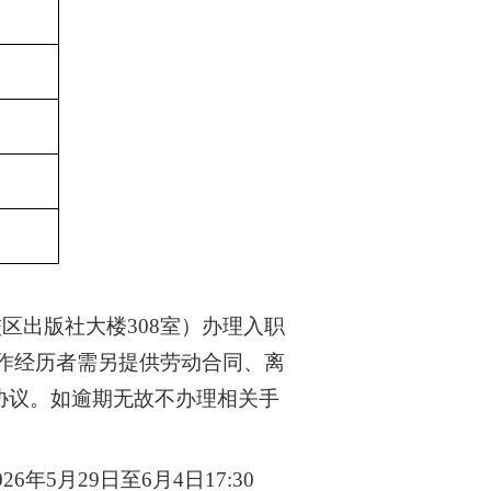
校区出版社大楼
308
室）办理入职
作经历者需另提供劳动合同、离
协议。如逾期无故不办理相关手
026
年
5
月
29
日至
6
月
4
日
17:30