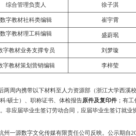
综合管理负责人
徐子淇
数字教材社科类编辑
崔宇霄
数字教材理工科编辑
盛蔚珉
数字教材业务支撑专员
刘梦璇
数字教材策划营销编辑
李梓莹
后两周内携带以下材料至人力资源部（浙江大学西溪
科
/
硕士）、职称证书、体检报告
原件及复印件
；有工
。非应届毕业生签订劳动合同，应届毕业生签订就业
杭州一源数字文化传媒有限责任公司反映。公示期自
2