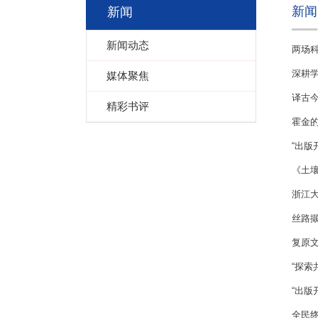
新闻
新闻
新闻动态
两场科
深耕学
媒体聚焦
译古今
精彩书评
霍金的
“出版
《土壤
浙江大
丝路撷
复原
“探索
“出版
全民终