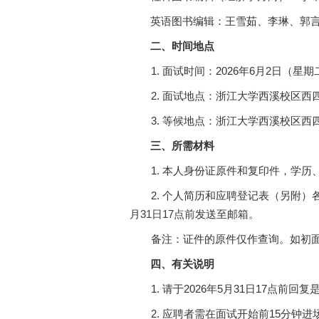
英语图书编辑：王雪茹、李琳、郭
二、时间地点
1.
面试时间：
2026
年
6
月
2
日（星期
2.
面试地点：浙江大学西溪校区西
3.
等候地点：浙江大学西溪校区西
三、所需材料
1.
本人身份证原件和复印件，学历
2.
个人简历和应聘登记表（另附）
月
31
日
17
点前
发送至邮箱。
备注：证件的原件仅作查询。如初
四、有关说明
1.
请于
2026
年
5
月
31
日
17
点前回复
2.
应聘者需在面试开始前
15
分钟进