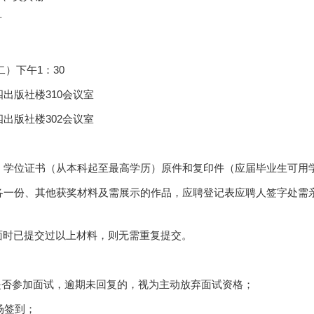
言
二）下午
1
：
30
四出版社楼
310
会议室
四出版社楼
302
会议室
、学位证书（从本科起至最高学历）原件和复印件（应届毕业生可用
各一份、其他获奖材料及需展示的作品，应聘登记表应聘人签字处需
面时已提交过以上材料，则无需重复提交。
是否参加面试，逾期未回复的，视为主动放弃面试资格；
场签到；