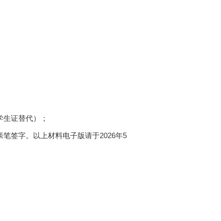
学生证替代）；
亲笔签字。以上材料电子版请于
2026
年
5