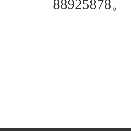
88925878
。