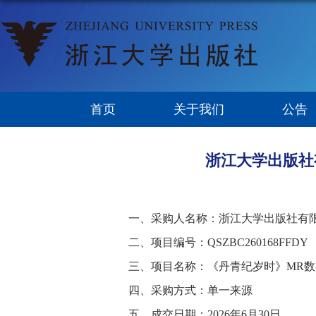
首页
关于我们
公告
浙江大学出版社
一、采购人名称：
浙江大学出版社有
二、项目编号：
QSZBC260168FFDY
三、项目名称：
《丹青纪岁时》
MR
四、采购方式：
单一来源
五
、成交日期：
202
6
年
6
月
30
日