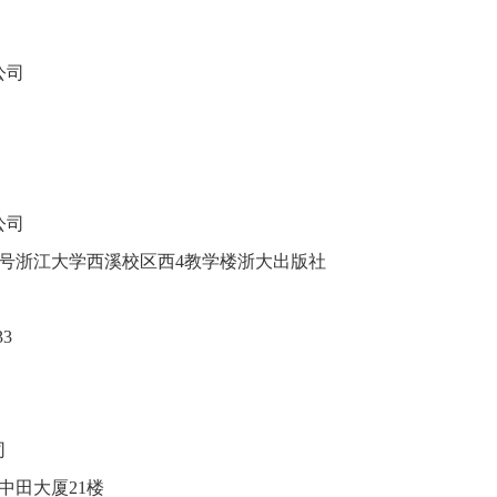
公司
公司
48号浙江大学西溪校区西4教学楼浙大出版社
33
司
号中田大厦21楼